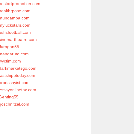
bestartpromotion.com
healthrpose.com
mundamba.com
myluckstars.com
ushsfootball.com
cinema-theatre.com
Juragan55
mangaruto.com
wyctim.com
darkmarketsgo.com
fastshipptoday.com
proessayist.com
essayonlinethx.com
Genting55
goschnitzel.com