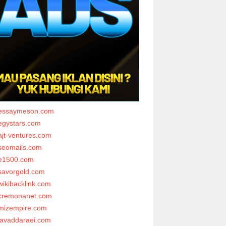
essaymeson.com
egystars.com
ajt-ventures.com
seomails.com
e1500.com
savorgold.com
wikibacklink.com
cremonanet.com
mizempire.com
javaddaraei.com