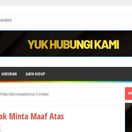
CLAIMER
HIBURAN
GAYA HIDUP
P
af Atas Bermasalahnya Coretax
jak Minta Maaf Atas
x