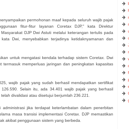
menyampaikan permohonan maaf kepada seluruh wajib pajak
gunaan fitur-fitur layanan Coretax DJP," kata Direktur
asyarakat DJP Dwi Astuti melalui keterangan tertulis pada
, kata Dwi, menyebabkan terjadinya ketidaknyamanan dan
kan untuk mengatasi kendala terhadap sistem Coretax. Dwi
t termasuk memperluas jaringan dan peningkatan kapasitas
5, wajib pajak yang sudah berhasil mendapatkan sertifikat
h 126.590. Selain itu, ada 34.401 wajib pajak yang berhasil
telah divalidasi atau disetujui berjumlah 236.221.
administrasi jika terdapat keterlambatan dalam penerbitan
elama masa transisi implementasi Coretax. DJP memastikan
jak akibat penggunaan sistem yang berbeda.