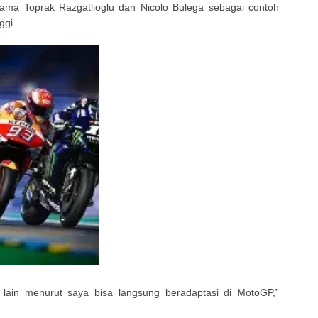
ama Toprak Razgatlioglu dan Nicolo Bulega sebagai contoh
ggi.
 lain menurut saya bisa langsung beradaptasi di MotoGP,”