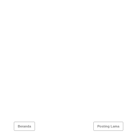
Beranda
Posting Lama