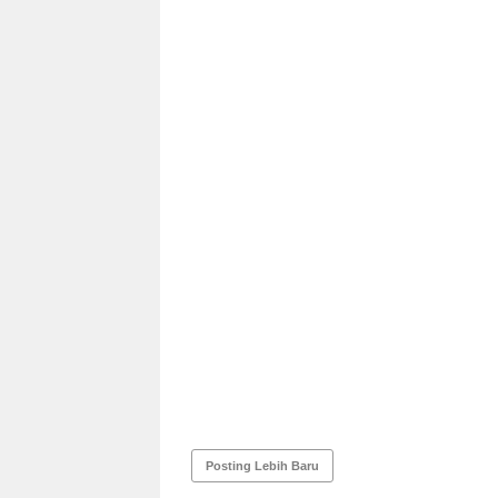
Posting Lebih Baru