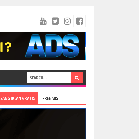
ASANG IKLAN GRATIS
FREE ADS