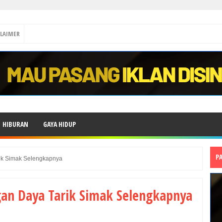
CLAIMER
HIBURAN
GAYA HIDUP
P
ik Simak Selengkapnya
an Daya Tarik Simak Selengkapnya