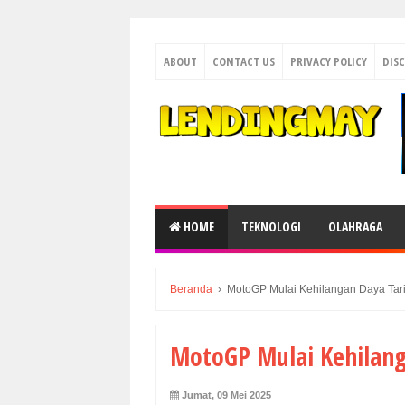
ABOUT
CONTACT US
PRIVACY POLICY
DIS
HOME
TEKNOLOGI
OLAHRAGA
Beranda
›
MotoGP Mulai Kehilangan Daya Tar
MotoGP Mulai Kehilang
Jumat, 09 Mei 2025