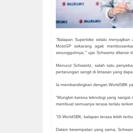
“Balapan Superbike selalu menyajikan 
MotoGP sekarang agak membosankan,
sesungguhnya,’” ujar Schwantz dilansir d
Menurut Schwantz, salah satu penyeba
pertarungan sengit di lintasan yang dap
Ia membandingkan dengan WorldSBK yang 
“Mungkin karena teknologi yang sangat ca
membuat semuanya terasa terlalu terkend
“Di WorldSBK, balapan terasa lebih ter
Dalam kesempatan yang sama, Schwantz