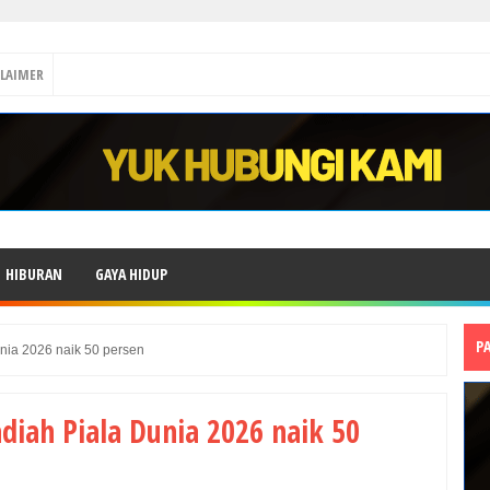
CLAIMER
HIBURAN
GAYA HIDUP
P
nia 2026 naik 50 persen
iah Piala Dunia 2026 naik 50