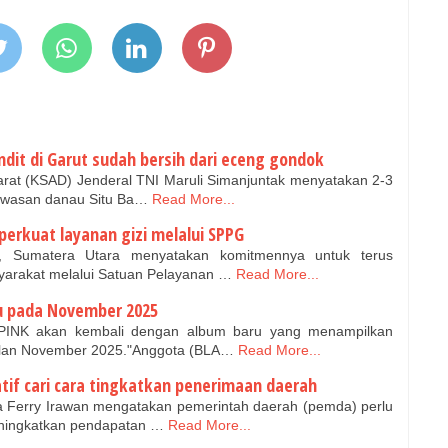
ndit di Garut sudah bersih dari eceng gondok
rat (KSAD) Jenderal TNI Maruli Simanjuntak menyatakan 2-3
kawasan danau Situ Ba…
Read More...
erkuat layanan gizi melalui SPPG
 Sumatera Utara menyatakan komitmennya untuk terus
yarakat melalui Satuan Pelayanan …
Read More...
ru pada November 2025
INK akan kembali dengan album baru yang menampilkan
lan November 2025."Anggota (BLA…
Read More...
tif cari cara tingkatkan penerimaan daerah
 Ferry Irawan mengatakan pemerintah daerah (pemda) perlu
eningkatkan pendapatan …
Read More...