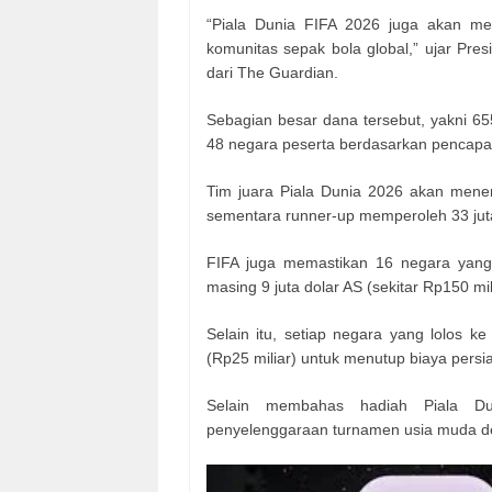
“Piala Dunia FIFA 2026 juga akan menj
komunitas sepak bola global,” ujar Pres
dari The Guardian.
Sebagian besar dana tersebut, yakni 655
48 negara peserta berdasarkan pencapa
Tim juara Piala Dunia 2026 akan meneri
sementara runner-up memperoleh 33 juta 
FIFA juga memastikan 16 negara yang 
masing 9 juta dolar AS (sekitar Rp150 mil
Selain itu, setiap negara yang lolos k
(Rp25 miliar) untuk menutup biaya pers
Selain membahas hadiah Piala Du
penyelenggaraan turnamen usia muda de