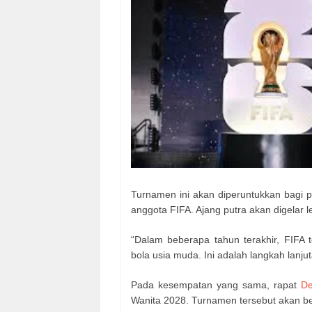
Turnamen ini akan diperuntukkan bagi p
anggota FIFA. Ajang putra akan digelar l
“Dalam beberapa tahun terakhir, FIF
bola usia muda. Ini adalah langkah lanjut
Pada kesempatan yang sama, rapat
D
Wanita 2028. Turnamen tersebut akan be