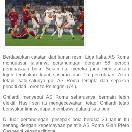
Berdasarkan catatan dari laman resmi Liga Italia, AS Roma
menguasai jalannya pertandingan dengan 58 persen
penguasaan bola. Selain itu, mereka juga mencatatkan
tujuh tembakan tepat sasaran dari 15 percobaan. Akan
tetapi, satu-satunya gol AS Roma tercipta dari sepakan
penalti dari Lorenzo Pellegrini (74').
Ghilardi menyebut AS Roma seharusnya bermain lebih
efektif. Hasil seri itu mengecewakan, tetapi Ghilardi tetap
bersyukur timnya dapat membawa pulang satu poin.
Di luar pertandingan, pesepak bola berusia 23 tahun itu
senang dengan kepercayaan pelatih AS Roma Gian Piero
Gasperini kepada dirinya.