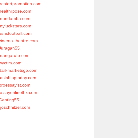
bestartpromotion.com
healthrpose.com
mundamba.com
myluckstars.com
ushsfootball.com
cinema-theatre.com
Juragan55
mangaruto.com
wyctim.com
darkmarketsgo.com
fastshipptoday.com
proessayist.com
essayonlinethx.com
Genting55
goschnitzel.com