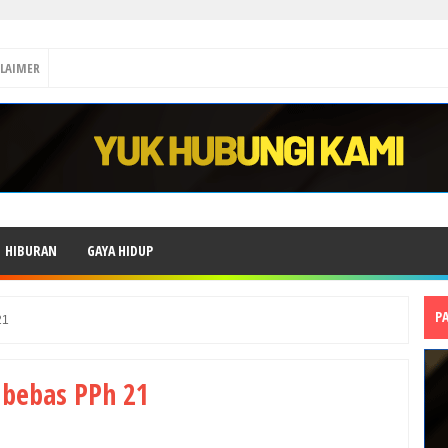
CLAIMER
HIBURAN
GAYA HIDUP
P
21
 bebas PPh 21