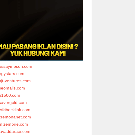
essaymeson.com
egystars.com
ajt-ventures.com
seomails.com
e1500.com
savorgold.com
wikibacklink.com
cremonanet.com
mizempire.com
javaddaraei.com