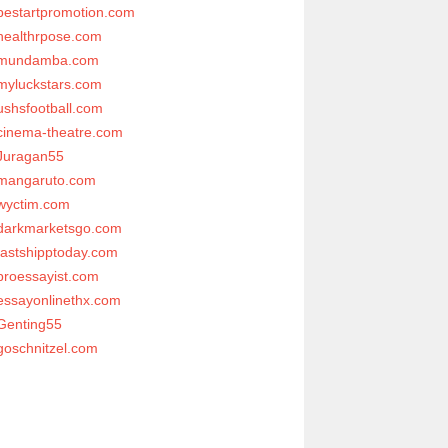
bestartpromotion.com
healthrpose.com
mundamba.com
myluckstars.com
ushsfootball.com
cinema-theatre.com
Juragan55
mangaruto.com
wyctim.com
darkmarketsgo.com
fastshipptoday.com
proessayist.com
essayonlinethx.com
Genting55
goschnitzel.com