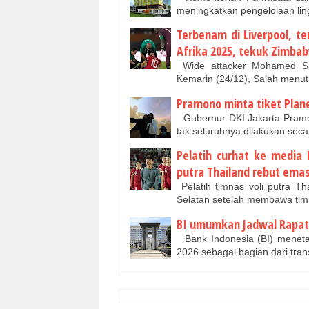
meningkatkan pengelolaan lin
Terbenam di Liverpool, t
Afrika 2025, tekuk Zimba
Wide attacker Mohamed Sa
Kemarin (24/12), Salah menut
Pramono minta tiket Plane
Gubernur DKI Jakarta Pramo
tak seluruhnya dilakukan seca
Pelatih curhat ke media
putra Thailand rebut ema
Pelatih timnas voli putra T
Selatan setelah membawa tim 
BI umumkan Jadwal Rapat
Bank Indonesia (BI) menet
2026 sebagai bagian dari tran