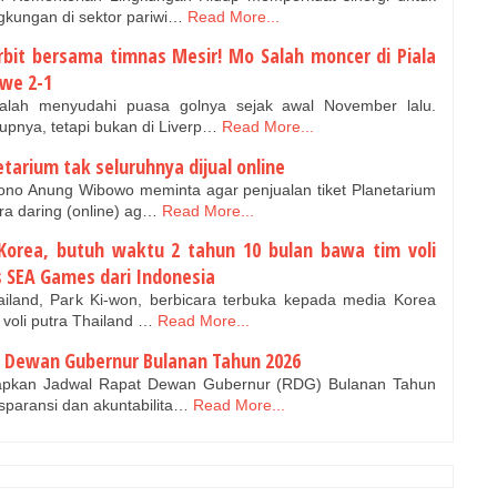
gkungan di sektor pariwi…
Read More...
erbit bersama timnas Mesir! Mo Salah moncer di Piala
bwe 2-1
lah menyudahi puasa golnya sejak awal November lalu.
upnya, tetapi bukan di Liverp…
Read More...
tarium tak seluruhnya dijual online
no Anung Wibowo meminta agar penjualan tiket Planetarium
ra daring (online) ag…
Read More...
 Korea, butuh waktu 2 tahun 10 bulan bawa tim voli
s SEA Games dari Indonesia
hailand, Park Ki-won, berbicara terbuka kepada media Korea
voli putra Thailand …
Read More...
 Dewan Gubernur Bulanan Tahun 2026
apkan Jadwal Rapat Dewan Gubernur (RDG) Bulanan Tahun
sparansi dan akuntabilita…
Read More...