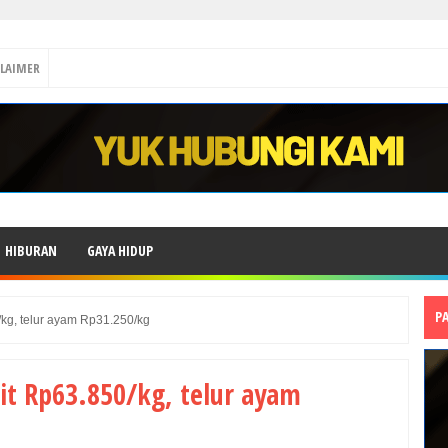
CLAIMER
HIBURAN
GAYA HIDUP
P
kg, telur ayam Rp31.250/kg
it Rp63.850/kg, telur ayam