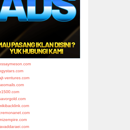
essaymeson.com
egystars.com
ajt-ventures.com
seomails.com
e1500.com
savorgold.com
wikibacklink.com
cremonanet.com
mizempire.com
javaddaraei.com