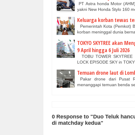
PT Astra honda Motor (AHM) 
yakni New Honda Stylo 160 m
Keluarga korban tewas t
Pemerintah Kota (Pemkot) B
korban meninggal dunia berna
TOKYO SKYTREE akan Meng
9 April hingga 6 Juli 2026
TOBU TOWER SKYTREE Co.
LOCK EPISODE SKY in TOKYO
Temuan drone laut di Lomb
Pakar drone dari Pusat Ri
menanggapi temuan benda sep
0 Response to "Duo Teluk hancu
di matchday kedua"