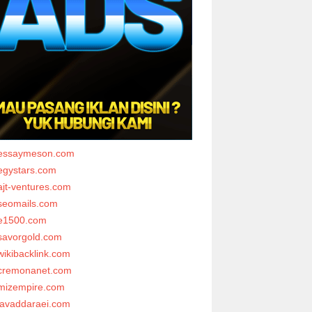
essaymeson.com
egystars.com
ajt-ventures.com
seomails.com
e1500.com
savorgold.com
wikibacklink.com
cremonanet.com
mizempire.com
javaddaraei.com