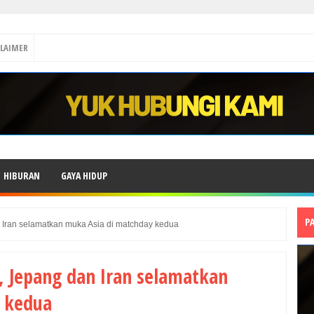
CLAIMER
HIBURAN
GAYA HIDUP
P
n Iran selamatkan muka Asia di matchday kedua
, Jepang dan Iran selamatkan
 kedua