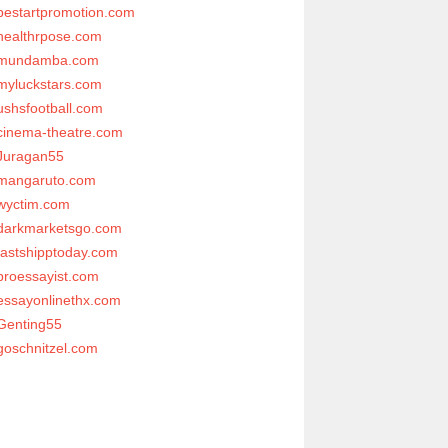
bestartpromotion.com
healthrpose.com
mundamba.com
myluckstars.com
ushsfootball.com
cinema-theatre.com
Juragan55
mangaruto.com
wyctim.com
darkmarketsgo.com
fastshipptoday.com
proessayist.com
essayonlinethx.com
Genting55
goschnitzel.com