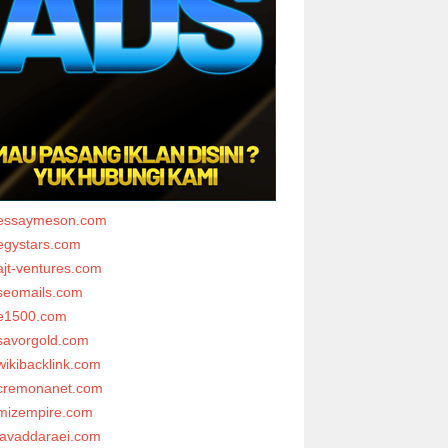
essaymeson.com
egystars.com
ajt-ventures.com
seomails.com
e1500.com
savorgold.com
wikibacklink.com
cremonanet.com
mizempire.com
javaddaraei.com