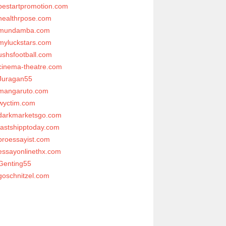
bestartpromotion.com
healthrpose.com
mundamba.com
myluckstars.com
ushsfootball.com
cinema-theatre.com
Juragan55
mangaruto.com
wyctim.com
darkmarketsgo.com
fastshipptoday.com
proessayist.com
essayonlinethx.com
Genting55
goschnitzel.com