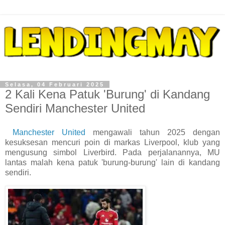
Selasa, 04 Februari 2025
2 Kali Kena Patuk 'Burung' di Kandang
Sendiri Manchester United
Manchester United
mengawali tahun 2025 dengan
kesuksesan mencuri poin di markas Liverpool, klub yang
mengusung simbol Liverbird. Pada perjalanannya, MU
lantas malah kena patuk 'burung-burung' lain di kandang
sendiri.