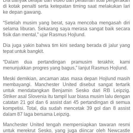
Dia banyak belajar dari video dan pelatihan soal pergerakan
di kotak penalti serta ketepatan timing saat melakukan lari
ke depan gawang.
“Setelah musim yang berat, saya mencoba mengasah diri
selama liburan. Sekarang saya merasa sangat baik secara
fisik dan mental,” ujar Rasmus Hojlund.
Dia juga yakin bahwa tim kini sedang berada di jalur yang
tepat untuk bangkit.
“Dalam dua pertandingan pramusim terakhir, kami
menunjukkan progres yang bagus,” lanjut Rasmus Hojlund.
Meski demikian, ancaman atas masa depan Hojlund masih
membayangi. Manchester United disebut sangat tertarik
untuk mendatangkan Benjamin Sesko dari RB Leipzig.
Striker asal Slovenia itu tampil luar biasa musim lalu dengan
catatan 21 gol dan 6 assist dari 45 pertandingan di semua
kompetisi. Total, dia sudah mencetak 39 gol dan 8 assist
dalam 87 laga bersama Leipzig.
Manchester United tengah mempersiapkan tawaran resmi
untuk merekrut Sesko, yang juga diincar oleh Newcastle