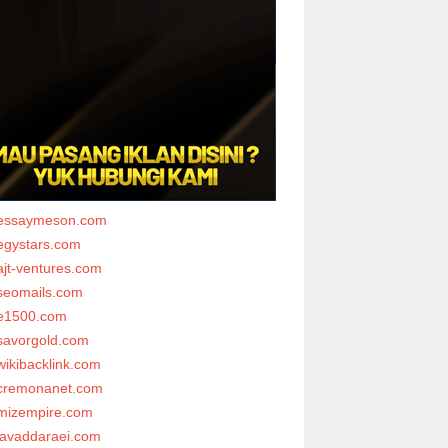
essaymeson.com
egystars.com
ajt-ventures.com
seomails.com
e1500.com
savorgold.com
wikibacklink.com
cremonanet.com
mizempire.com
javaddaraei.com