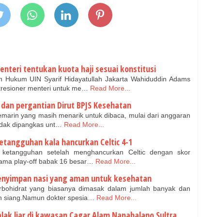
nteri tentukan kuota haji sesuai konstitusi
 Hukum UIN Syarif Hidayatullah Jakarta Wahiduddin Adams
resioner menteri untuk me…
Read More...
 dan pergantian Dirut BPJS Kesehatan
marin yang masih menarik untuk dibaca, mulai dari anggaran
tidak dipangkas unt…
Read More...
etangguhan kala hancurkan Celtic 4-1
 ketangguhan setelah menghancurkan Celtic dengan skor
tama play-off babak 16 besar…
Read More...
enyimpan nasi yang aman untuk kesehatan
bohidrat yang biasanya dimasak dalam jumlah banyak dan
n siang.Namun dokter spesia…
Read More...
k liar di kawasan Cagar Alam Napabalano Sultra