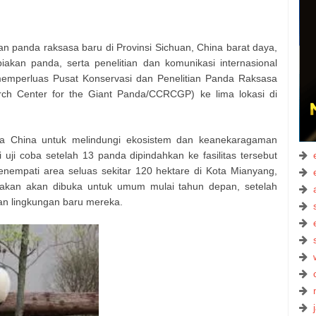
n panda raksasa baru di Provinsi Sichuan, China barat daya,
an panda, serta penelitian dan komunikasi internasional
 memperluas Pusat Konservasi dan Penelitian Panda Raksasa
ch Center for the Giant Panda/CCRCGP) ke lima lokasi di
ya China untuk melindungi ekosistem dan keanekaragaman
si uji coba setelah 13 panda dipindahkan ke fasilitas tersebut
enempati area seluas sekitar 120 hektare di Kota Mianyang,
irakan akan dibuka untuk umum mulai tahun depan, setelah
an lingkungan baru mereka.