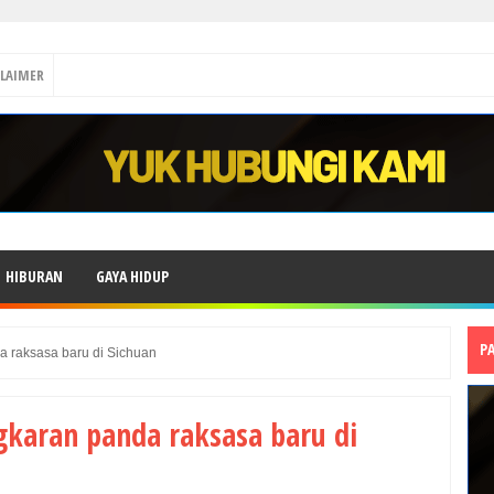
CLAIMER
HIBURAN
GAYA HIDUP
P
 raksasa baru di Sichuan
gkaran panda raksasa baru di