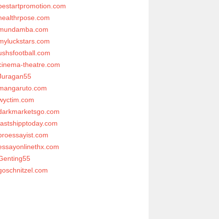
bestartpromotion.com
healthrpose.com
mundamba.com
myluckstars.com
ushsfootball.com
cinema-theatre.com
Juragan55
mangaruto.com
wyctim.com
darkmarketsgo.com
fastshipptoday.com
proessayist.com
essayonlinethx.com
Genting55
goschnitzel.com