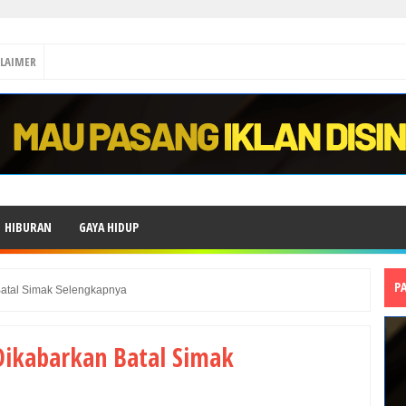
CLAIMER
HIBURAN
GAYA HIDUP
P
atal Simak Selengkapnya
ikabarkan Batal Simak