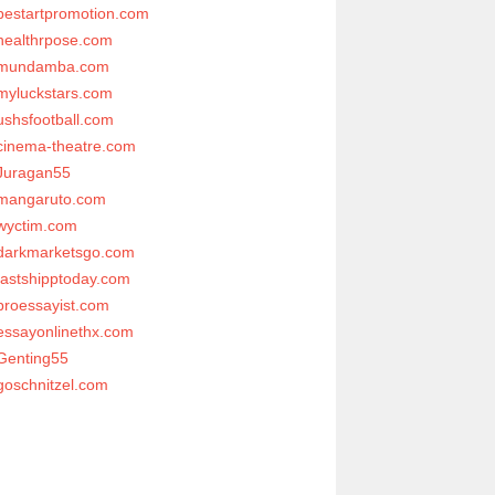
bestartpromotion.com
healthrpose.com
mundamba.com
myluckstars.com
ushsfootball.com
cinema-theatre.com
Juragan55
mangaruto.com
wyctim.com
darkmarketsgo.com
fastshipptoday.com
proessayist.com
essayonlinethx.com
Genting55
goschnitzel.com