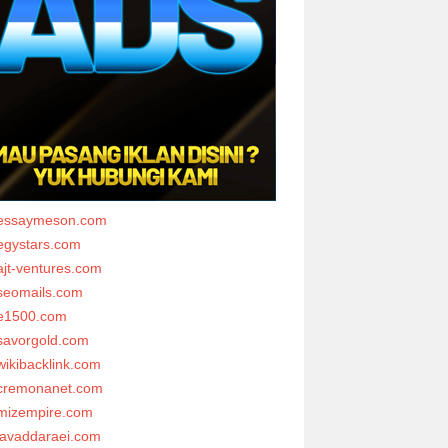
essaymeson.com
egystars.com
ajt-ventures.com
seomails.com
e1500.com
savorgold.com
wikibacklink.com
cremonanet.com
mizempire.com
javaddaraei.com