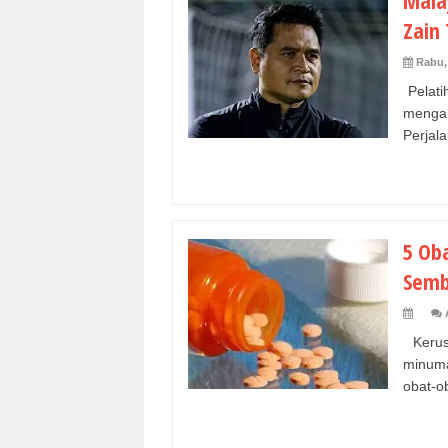
Mala
Zain 
Rabu, 
Pelati
mengak
Perjala
5 Ob
Semb
Kerus
minuma
obat-ob