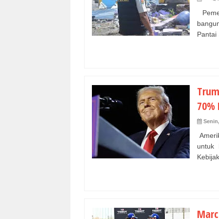
Pemer
bangun
Pantai
Trum
70% 
Senin,
Amerik
untuk
Kebijak
Marc