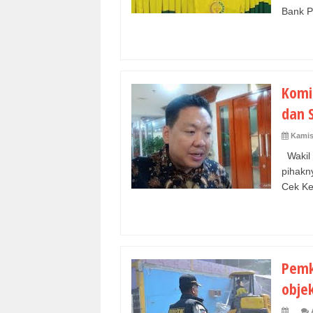
Bank Pe
Komi
dan 
Kamis,
Wakil
pihak
Cek Kes
Pemk
obje