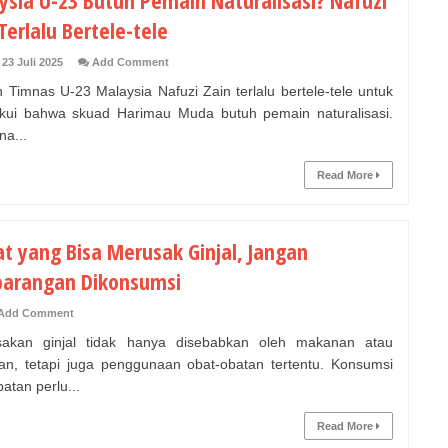
ysia U-23 Butuh Pemain Naturalisasi? Nafuzi
Terlalu Bertele-tele
23 Juli 2025
Add Comment
h Timnas U-23 Malaysia Nafuzi Zain terlalu bertele-tele untuk
ui bahwa skuad Harimau Muda butuh pemain naturalisasi.
na...
Read More
at yang Bisa Merusak Ginjal, Jangan
arangan Dikonsumsi
Add Comment
akan ginjal tidak hanya disebabkan oleh makanan atau
n, tetapi juga penggunaan obat-obatan tertentu. Konsumsi
atan perlu...
Read More