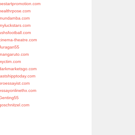
bestartpromotion.com
healthrpose.com
mundamba.com
myluckstars.com
ushsfootball.com
cinema-theatre.com
Juragan55
mangaruto.com
wyctim.com
darkmarketsgo.com
fastshipptoday.com
proessayist.com
essayonlinethx.com
Genting55
goschnitzel.com