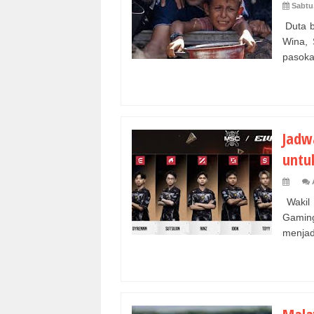
Sabtu,
Duta b
Wina, 
pasoka
Jadw
untu
Wakil 
Gaming
menjadi