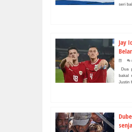
seri ba
Jay I
Bela
Dua pe
bakal
Justin 
Dube
senja